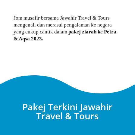
A
n
r
o
e
t
p
g
a
o
r
Jom musafir bersama Jawahir Travel & Tours
mengenali dan merasai pengalaman ke negara
p
e
m
k
yang cukup cantik dalam
pakej ziarah ke Petra
r
& Aqsa 2023.
Pakej Terkini Jawahir
Travel & Tours