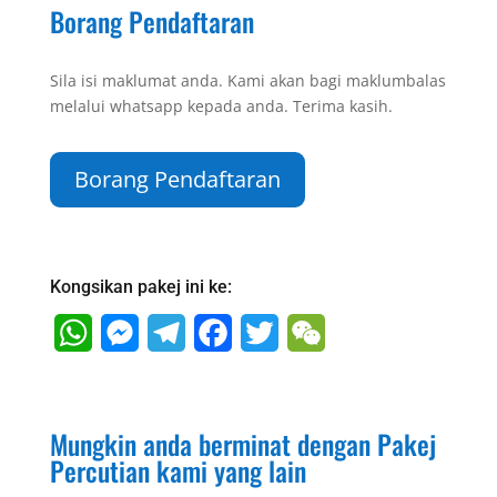
Borang Pendaftaran
Sila isi maklumat anda. Kami akan bagi maklumbalas
melalui whatsapp kepada anda. Terima kasih.
Borang Pendaftaran
Kongsikan pakej ini ke:
W
M
T
F
T
W
h
e
e
a
w
e
a
s
l
c
i
C
Mungkin anda berminat dengan Pakej
t
s
e
e
t
h
Percutian kami yang lain
s
e
g
b
t
a