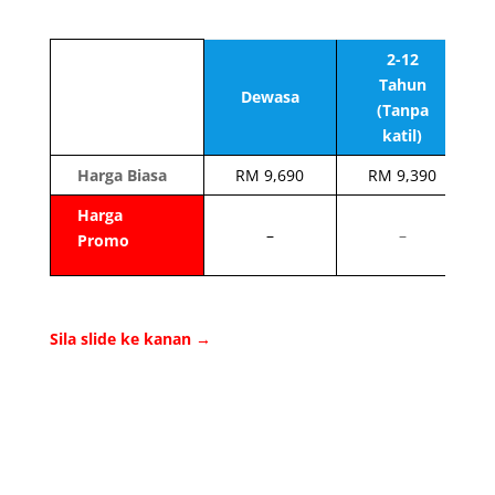
2-12
Tahun
Dewasa
(Tanpa
katil)
Harga Biasa
RM 9,690
RM 9,390
Harga
–
–
Promo
Sila slide ke kanan →