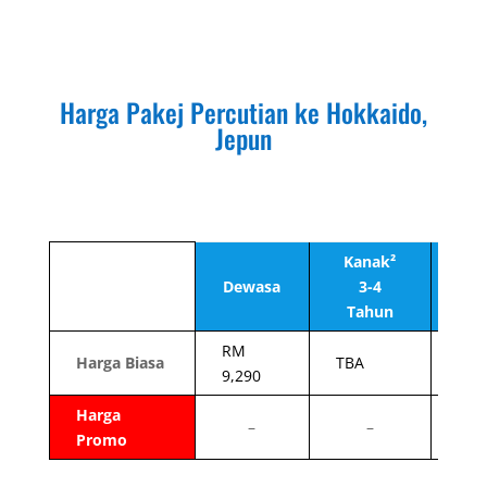
Harga Pakej Percutian ke Hokkaido,
Jepun
Kanak
²
K
Dewasa
3-4
Tahun
T
RM
Harga Biasa
TBA
TBA
9,290
Harga
–
–
Promo