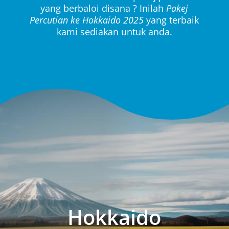
yang berbaloi disana ? Inilah
Pakej
Percutian ke Hokkaido 2025
yang terbaik
kami sediakan untuk anda.
Hokkaido