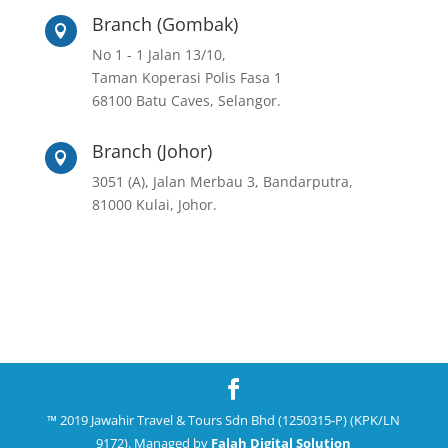
Branch (Gombak)

No 1 - 1 Jalan 13/10,
Taman Koperasi Polis Fasa 1
68100 Batu Caves, Selangor.
Branch (Johor)

3051 (A), Jalan Merbau 3, Bandarputra,
81000 Kulai, Johor.
™ 2019 Jawahir Travel & Tours Sdn Bhd (1250315-P) (KPK/LN
9172). Managed by
Falah Digital Solution