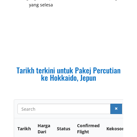
yang selesa
Tarikh terkini untuk Pakej Percutian
ke Hokkaido, Jepun
S
e
a
r
Harga
Confirmed
Tarikh
Status
Kekosongan
c
Dari
Flight
h