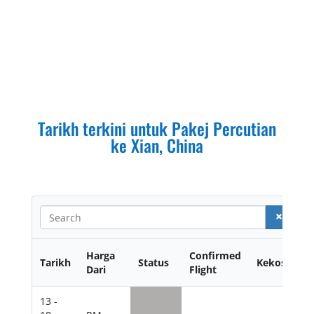
Tarikh terkini untuk Pakej Percutian
ke
Xian, China
S
e
a
r
Harga
Confirmed
Tarikh
Status
Kekosonga
c
Dari
Flight
h
13 -