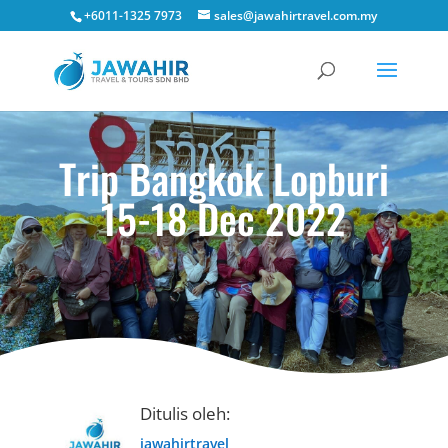
+6011-1325 7973
sales@jawahirtravel.com.my
Trip Bangkok Lopburi
15-18 Dec 2022
Ditulis oleh:
jawahirtravel