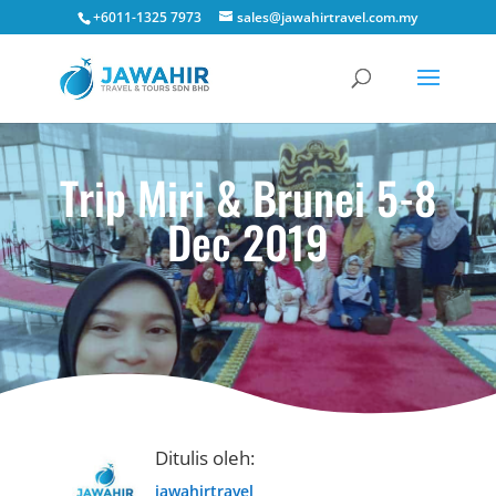
+6011-1325 7973
sales@jawahirtravel.com.my
Trip Miri & Brunei 5-8
Dec 2019
Ditulis oleh:
jawahirtravel